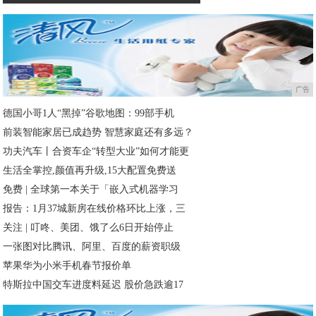
广告
德国小哥1人“黑掉”谷歌地图：99部手机
前装智能家居已成趋势 智慧家庭还有多远？
功夫汽车丨合资车企“转型大业”如何才能更
生活全掌控,颜值再升级,15大配置免费送
免费 | 全球第一本关于「嵌入式机器学习
报告：1月37城新房在线价格环比上涨，三
关注 | 叮咚、美团、饿了么6日开始停止
一张图对比腾讯、阿里、百度的薪资职级
苹果华为小米手机春节报价单
特斯拉中国交车进度料延迟 股价急跌逾17