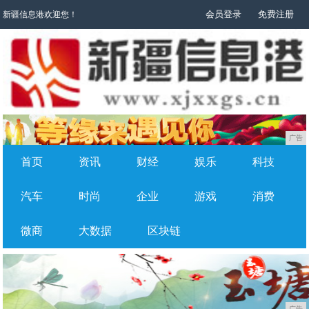
会员登录
免费注册
新疆信息港欢迎您！
广告
首页
资讯
财经
娱乐
科技
汽车
时尚
企业
游戏
消费
微商
大数据
区块链
广告