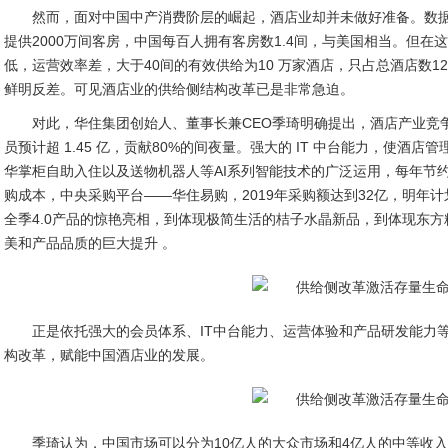
然而，面对中国中产消费阶层的崛起，酒店业却并未做好准备。数据
提供2000万间客房，中国每百人拥有客房数1.4间，与美国相当。但
低，运营效率差，大于40间的有效供给为10 万家酒店，只占总酒店数1
鲜明反差。可见酒店业的供给侧结构改革已是非常急迫。
对此，华住集团创始人、董事长兼CEO季琦明确提出，酒店产业竞
员预计超 1.45 亿，贡献80%的间夜量。强大的 IT 中台能力，使酒
华掌柜自助入住以及送物机器人等AI系列智能技术的广泛运用，每年节约
购成本，中央采购平台——华住易购，2019年采购额达到32亿，明年计
全季4.0产品的惊艳亮相，到体现极简生活的桔子水晶新品，到体现东
美和产品品质的巨大提升 。
正是依托强大的会员体系、IT中台能力、运营体验和产品研发能力
构改革，赋能中国酒店业的发展。
季琦认为，中国市场可以分为10亿人的大众市场和4亿人的中等收