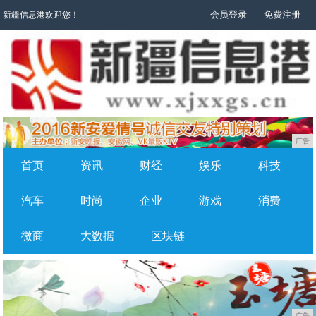
会员登录
免费注册
新疆信息港欢迎您！
广告
首页
资讯
财经
娱乐
科技
汽车
时尚
企业
游戏
消费
微商
大数据
区块链
广告