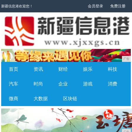
会员登录
免费注册
新疆信息港欢迎您！
广告
首页
资讯
财经
娱乐
科技
汽车
时尚
企业
游戏
消费
微商
大数据
区块链
广告