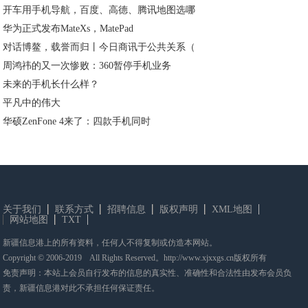
开车用手机导航，百度、高德、腾讯地图选哪
华为正式发布MateXs，MatePad
对话博鳌，载誉而归丨今日商讯于公共关系（
周鸿祎的又一次惨败：360暂停手机业务
未来的手机长什么样？
平凡中的伟大
华硕ZenFone 4来了：四款手机同时
关于我们
联系方式
招聘信息
版权声明
XML地图
网站地图
TXT
新疆信息港上的所有资料，任何人不得复制或仿造本网站。
Copyright © 2006-2019 All Rights Reserved。http://www.xjxxgs.cn版权所有
免责声明：本站上会员自行发布的信息的真实性、准确性和合法性由发布会员负
责，新疆信息港对此不承担任何保证责任。