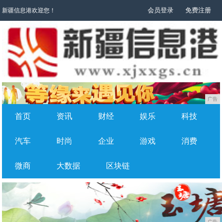
会员登录
免费注册
新疆信息港欢迎您！
广告
首页
资讯
财经
娱乐
科技
汽车
时尚
企业
游戏
消费
微商
大数据
区块链
广告