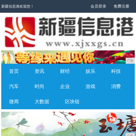
会员登录
免费注册
新疆信息港欢迎您！
广告
首页
资讯
财经
娱乐
科技
汽车
时尚
企业
游戏
消费
微商
大数据
区块链
广告