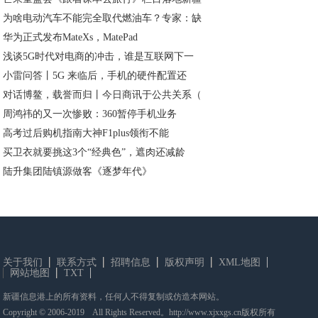
为啥电动汽车不能完全取代燃油车？专家：缺
华为正式发布MateXs，MatePad
浅谈5G时代对电商的冲击，谁是互联网下一
小雷问答丨5G 来临后，手机的硬件配置还
对话博鳌，载誉而归丨今日商讯于公共关系（
周鸿祎的又一次惨败：360暂停手机业务
高考过后购机指南大神F1plus领衔不能
买卫衣就要挑这3个“经典色”，遮肉还减龄
陆升集团陆镇源做客《逐梦年代》
关于我们
联系方式
招聘信息
版权声明
XML地图
网站地图
TXT
新疆信息港上的所有资料，任何人不得复制或仿造本网站。
Copyright © 2006-2019 All Rights Reserved。http://www.xjxxgs.cn版权所有