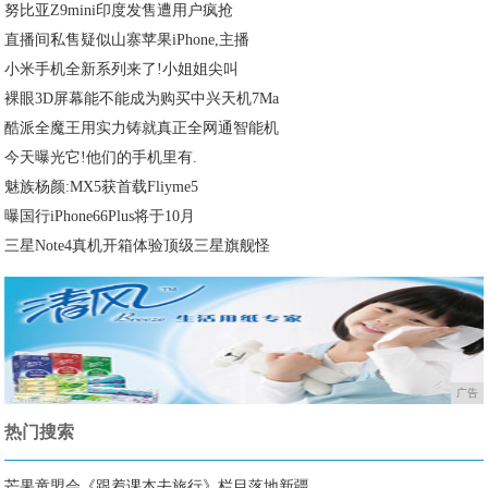
努比亚Z9mini印度发售遭用户疯抢
直播间私售疑似山寨苹果iPhone,主播
小米手机全新系列来了!小姐姐尖叫
裸眼3D屏幕能不能成为购买中兴天机7Ma
酷派全魔王用实力铸就真正全网通智能机
今天曝光它!他们的手机里有.
魅族杨颜:MX5获首载Fliyme5
曝国行iPhone66Plus将于10月
三星Note4真机开箱体验顶级三星旗舰怪
广告
热门搜索
芒果童盟会《跟着课本去旅行》栏目落地新疆