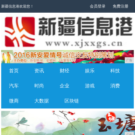
会员登录
免费注册
新疆信息港欢迎您！
广告
首页
资讯
财经
娱乐
科技
汽车
时尚
企业
游戏
消费
微商
大数据
区块链
广告