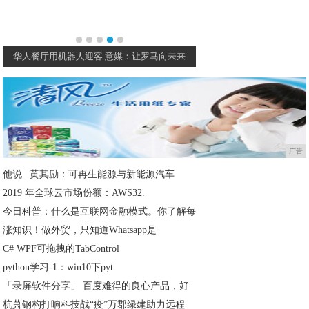
华人餐厅用机器人迎客 意媒：让罗马向未来
夏普S7在日本发布 续航
广告
他说 | 黄其励：可再生能源与新能源汽车
2019 年全球云市场份额：AWS32.
今日科普：什么是互联网金融模式。你了解每
涨知识！做外贸，只知道Whatsapp是
C# WPF可拖拽的TabControl
python学习-1：win10下pyt
「录屏软件分享」 百度难得的良心产品，好
杭萧钢构打响科技战“疫”万郡绿建助力远程