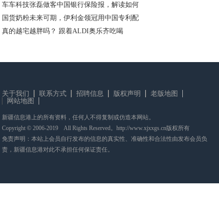
车车科技张磊做客中国银行保险报，解读如何
国货奶粉未来可期，伊利金领冠用中国专利配
真的越宅越胖吗？ 跟着ALDI奥乐齐吃喝
关于我们
联系方式
招聘信息
版权声明
老版地图
网站地图
新疆信息港上的所有资料，任何人不得复制或仿造本网站。
Copyright © 2006-2019 All Rights Reserved。http://www.xjxxgs.cn版权所有
免责声明：本站上会员自行发布的信息的真实性、准确性和合法性由发布会员负
责，新疆信息港对此不承担任何保证责任。