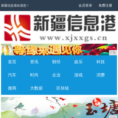
会员登录
免费注册
新疆信息港欢迎您！
广告
首页
资讯
财经
娱乐
科技
汽车
时尚
企业
游戏
消费
微商
大数据
区块链
广告