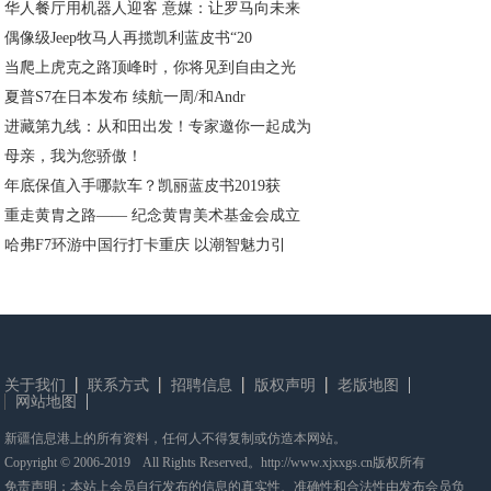
华人餐厅用机器人迎客 意媒：让罗马向未来
偶像级Jeep牧马人再揽凯利蓝皮书“20
当爬上虎克之路顶峰时，你将见到自由之光
夏普S7在日本发布 续航一周/和Andr
进藏第九线：从和田出发！专家邀你一起成为
母亲，我为您骄傲！
年底保值入手哪款车？凯丽蓝皮书2019获
重走黄胄之路—— 纪念黄胄美术基金会成立
哈弗F7环游中国行打卡重庆 以潮智魅力引
关于我们
联系方式
招聘信息
版权声明
老版地图
网站地图
新疆信息港上的所有资料，任何人不得复制或仿造本网站。
Copyright © 2006-2019 All Rights Reserved。http://www.xjxxgs.cn版权所有
免责声明：本站上会员自行发布的信息的真实性、准确性和合法性由发布会员负