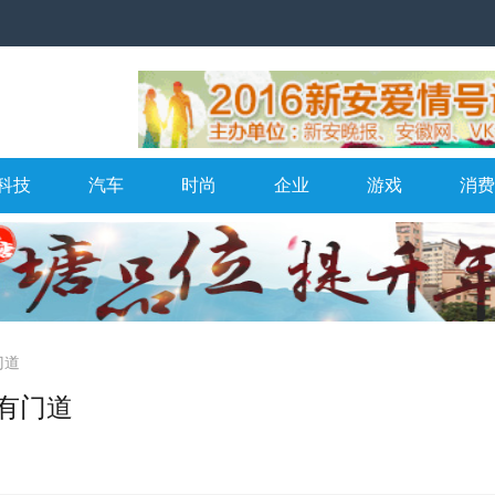
科技
汽车
时尚
企业
游戏
消费
门道
有门道