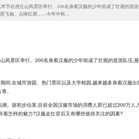
艺术节在虎丘山风景区举行。200名身着汉服的少年组成了壮观的巡游
琶飞袖、点绛红唇……今年中秋...
华为Mate30为何放弃2K屏，原因在这
微短剧，这个内容新风口为何
丘山风景区举行。200名身着汉服的少年组成了壮观的巡游队伍,
期间,在城市游园、热门景区以及大学校园,越来越多身着汉服出
古香。
潮。据初步估算,目前全国汉服市场的消费人群已超过200万人,
竟有着怎样的魅力?汉服走红背后又有哪些值得关注的因素?