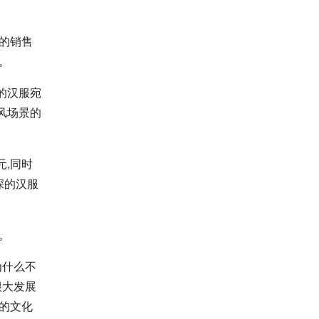
的销售
。
的汉服宛
风场景的
元,同时
深的汉服
。
为什么不
很大发展
的文化