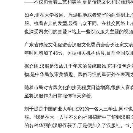
——不仅包含着工艺和美学,更是传统文化和民族精
如今,走在大学校园、旅游胜地或者繁华的商业街上
服、梳着古典的发型,显得与众不同。在社交网络上,
也深受网友们的喜爱,B站上一些以汉服为主题的视
广东省传统文化促进会汉服文化委员会会长汪家文表示,2
年时间增加了46%。另据相关机构估算,目前全国汉服
据介绍,汉服是汉族几千年来的传统服饰,它不仅包
物,是中华民族审美情趣、风俗习惯的重要外在表现
随着市民对古风文化的接受程度日益增高,很多人喜
至将汉服作为日常服饰每天穿着。
刘千湜是中国矿业大学(北京)的一名大三学生,同时
服。“我是在大一入学不久的社团招新中了解到汉服文
的各种华丽的汉服俘获了,于是便加入了汉服社。”刘