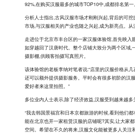
92%,在购买汉服最多的城市TOP10中,成都排名第一
分析人士指出,古风汉服市场才刚刚兴起,背后的可
市场,与汉服相关的产业也随之兴起,成为新亮点。
走进位于北京市丰台区的一家汉服体验馆,首先映入
如穿越回了汉唐时代。整个店铺大致分为两个区域,
摄影棚,供顾客拍摄写真照片。
该体验馆的老板李纳对笔者说:“店里的汉服价格从几
还可以额外提供摄影服务。平时会有很多初阶的汉服
爱好者来这里拍照。”
多位业内人士表示,除了经济效益,汉服受到越来越
“我去韩国景福宫和日本京都旅游的时候,看到他们都
能在北京也开一家租赁汉服的店铺呢?其实,让大家
空间。希望在不久的将来,汉服文化能被更多人关注