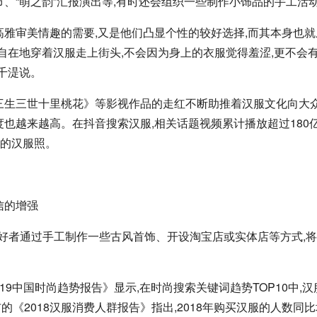
、“萌之韵”汇报演出等,有时还会组织一些制作小饰品的手工活
高雅审美情趣的需要,又是他们凸显个性的较好选择,而其本身也就
自在地穿着汉服走上街头,不会因为身上的衣服觉得羞涩,更不会
千湜说。
三生三世十里桃花》等影视作品的走红不断助推着汉服文化向大
也越来越高。在抖音搜索汉服,相关话题视频累计播放超过180
己的汉服照。
信的增强
爱好者通过手工制作一些古风首饰、开设淘宝店或实体店等方式,
2019中国时尚趋势报告》显示,在时尚搜索关键词趋势TOP10中,
《2018汉服消费人群报告》指出,2018年购买汉服的人数同比