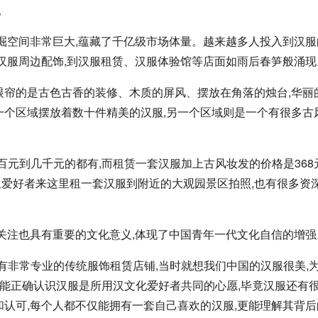
。
挖掘空间非常巨大,蕴藏了千亿级市场体量。越来越多人投入到汉服
从汉服周边配饰,到汉服租赁、汉服体验馆等店面如雨后春笋般涌现
眼帘的是古色古香的装修、木质的屏风、摆放在角落的烛台,华丽
一个区域摆放着数十件精美的汉服,另一个区域则是一个有很多古
百元到几千元的都有,而租赁一套汉服加上古风妆发的价格是368
爱好者来这里租一套汉服到附近的大观园景区拍照,也有很多资
多关注也具有重要的文化意义,体现了中国青年一代文化自信的增强
有非常专业的传统服饰租赁店铺,当时就想我们中国的汉服很美,
都能正确认识汉服是所用汉文化爱好者共同的心愿,毕竟汉服还有
和认可,每个人都不仅能拥有一套自己喜欢的汉服,更能理解其背后