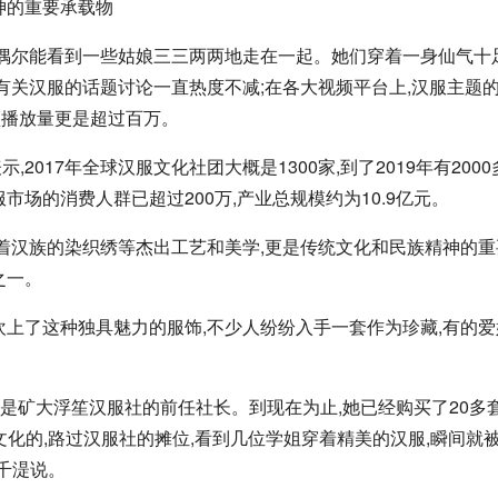
神的重要承载物
,偶尔能看到一些姑娘三三两两地走在一起。她们穿着一身仙气十
有关汉服的话题讨论一直热度不减;在各大视频平台上,汉服主题
频播放量更是超过百万。
017年全球汉服文化社团大概是1300家,到了2019年有2000
市场的消费人群已超过200万,产业总规模约为10.9亿元。
含着汉族的染织绣等杰出工艺和美学,更是传统文化和民族精神的重
之一。
欢上了这种独具魅力的服饰,不少人纷纷入手一套作为珍藏,有的爱
也是矿大浮笙汉服社的前任社长。到现在为止,她已经购买了20多
化的,路过汉服社的摊位,看到几位学姐穿着精美的汉服,瞬间就
千湜说。