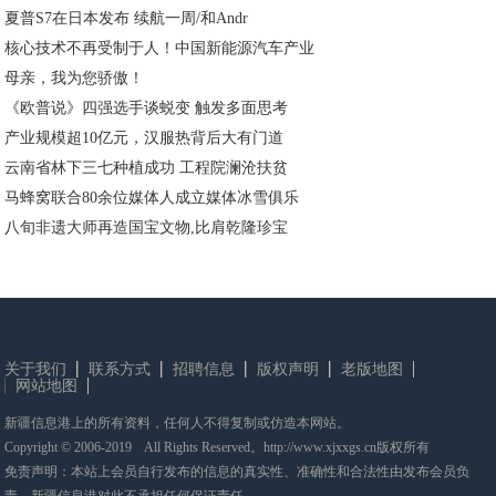
夏普S7在日本发布 续航一周/和Andr
核心技术不再受制于人！中国新能源汽车产业
母亲，我为您骄傲！
《欧普说》四强选手谈蜕变 触发多面思考
产业规模超10亿元，汉服热背后大有门道
云南省林下三七种植成功 工程院澜沧扶贫
马蜂窝联合80余位媒体人成立媒体冰雪俱乐
八旬非遗大师再造国宝文物,比肩乾隆珍宝
关于我们
联系方式
招聘信息
版权声明
老版地图
网站地图
新疆信息港上的所有资料，任何人不得复制或仿造本网站。
Copyright © 2006-2019 All Rights Reserved。http://www.xjxxgs.cn版权所有
免责声明：本站上会员自行发布的信息的真实性、准确性和合法性由发布会员负