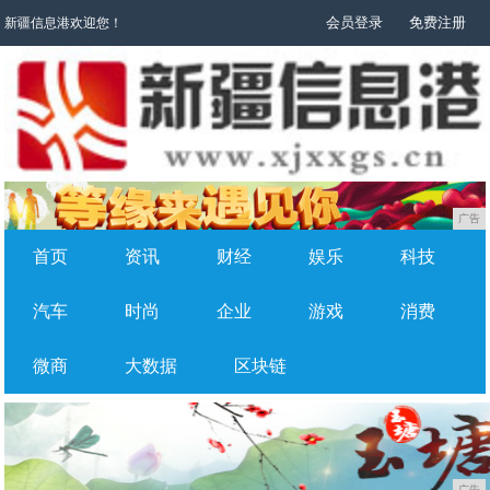
会员登录
免费注册
新疆信息港欢迎您！
广告
首页
资讯
财经
娱乐
科技
汽车
时尚
企业
游戏
消费
微商
大数据
区块链
广告