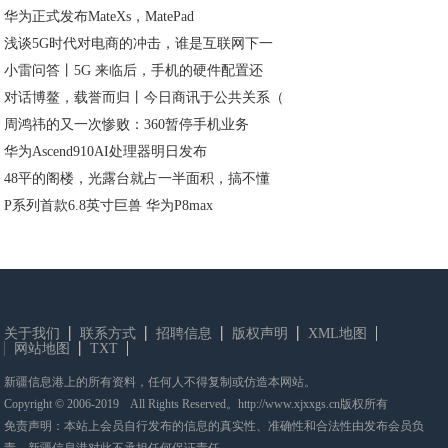
华为正式发布MateXs，MatePad
浅谈5G时代对电商的冲击，谁是互联网下一
小雷问答丨5G 来临后，手机的硬件配置还
对话博鳌，载誉而归丨今日商讯于公共关系（
周鸿祎的又一次惨败：360暂停手机业务
华为Ascend910AI处理器明日发布
48平的阁楼，光露台就占一半面积，搞不懂
P系列首款6.8英寸巨兽 华为P8max
关于我们
联系方式
招聘信息
版权声明
XML地图
网站地图
TXT
新疆信息港上的所有资料，任何人不得复制或仿造本网站。
Copyright © 2006-2019 All Rights Reserved。http://www.xjxxgs.cn版权所有
免责声明：本站上会员自行发布的信息的真实性、准确性和合法性由发布会员负