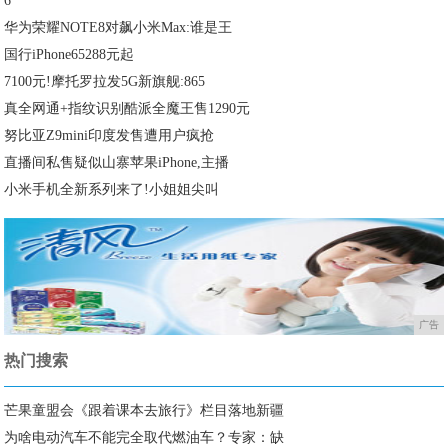
6
华为荣耀NOTE8对飙小米Max:谁是王
国行iPhone65288元起
7100元!摩托罗拉发5G新旗舰:865
真全网通+指纹识别酷派全魔王售1290元
努比亚Z9mini印度发售遭用户疯抢
直播间私售疑似山寨苹果iPhone,主播
小米手机全新系列来了!小姐姐尖叫
广告
热门搜索
芒果童盟会《跟着课本去旅行》栏目落地新疆
为啥电动汽车不能完全取代燃油车？专家：缺