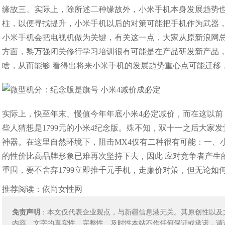
缘故三、实际上，除所述二种缘故外，小米手机本身发展趋势
柱，以便寻找提升，小米手机以后的对策可能把手机作为武器
小米手机会把电视机做为关键，有关这一点，大家从原新浪网总
方面，黎万强闭关修行学习培训很有可能是在产品研发新产品
啥，从而能够 看得出将来小米手机的发展趋势重心点可能迁移
实际上，快至年末、慢值今年年底小米4必定减价，而在这以前
些人猜想是1799元的小米4纪念版。殊不知，双十一之后大家
神器。在这里自然环境下，阻击MX4仅有二种很有可能：一、小
的性价比高品牌形象已难再次坚持下去，因此 应对竞争者产生
重围，要不舍弃1799立即推千元手机，走廉价对策，但无论如
推荐阅读：
依尚女性网
免责声明
：本文仅代表企业观点，与新疆信息港无关。其原创性以及
内容、文字的真实性、完整性、及时性本站不作任何保证或承诺，请