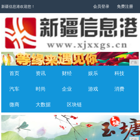
会员登录
免费注册
新疆信息港欢迎您！
广告
首页
资讯
财经
娱乐
科技
汽车
时尚
企业
游戏
消费
微商
大数据
区块链
广告